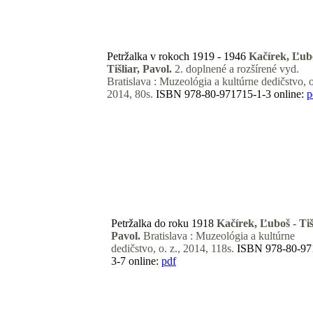
Petržalka v rokoch 1919 - 1946
Kačírek, Ľub
Tišliar, Pavol.
2. doplnené a rozšírené vyd.
Bratislava : Muzeológia a kultúrne dedičstvo, o
2014,
80s.
ISBN 978-80-971715-1-3
online:
p
Petržalka do roku 1918
Kačírek, Ľuboš - Tiš
Pavol.
Bratislava : Muzeológia a kultúrne
dedičstvo, o. z., 2014,
118s.
ISBN 978-80-97
3-7
online:
pdf