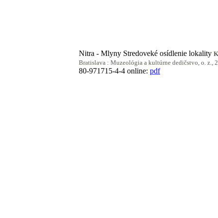
Nitra - Mlyny Stredoveké osídlenie lokality
K
Bratislava : Muzeológia a kultúrne dedičstvo, o. z., 
80-971715-4-4
online:
pdf