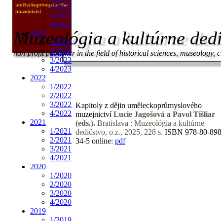
2/2024
3/2024
4/2024
Muzeológia a kultúrne dedič
2023
1/2023
2/2023
non-profit publisher in the field of historical sciences, museology, 
3/2023
4/2023
2022
1/2022
2/2022
3/2022
Kapitoly z dějin
uměleckoprůmyslového
4/2022
muzejnictví
Lucie Jagošová a Pavol Tišliar
2021
(eds.).
Bratislava :
Muzeológia a kultúrne
1/2021
dedičstvo, o.z., 2025, 228 s.
ISBN 978-80-898
2/2021
34-5
online:
pdf
3/2021
4/2021
2020
1/2020
2/2020
3/2020
4/2020
2019
1/2019