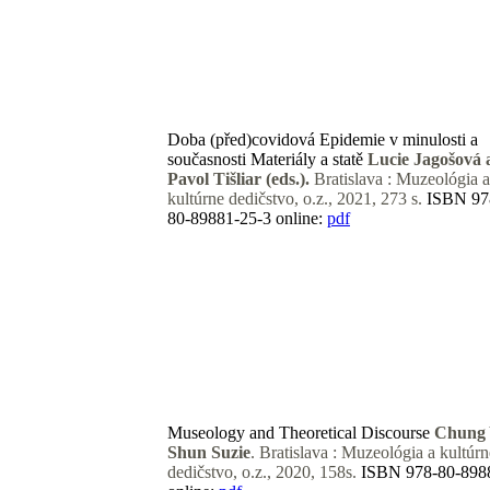
Doba (před)covidová
Epidemie v minulosti a
současnosti
Materiály a statě
Lucie Jagošová 
Pavol Tišliar (eds.).
Bratislava :
Muzeológia a
kultúrne dedičstvo, o.z., 2021, 273 s.
ISBN 97
80-89881-25-3
online:
pdf
Museology and Theoretical Discourse
Chung
Shun Suzie
. Bratislava : Muzeológia a kultúrn
dedičstvo, o.z., 2020, 158s.
ISBN 978-80-898