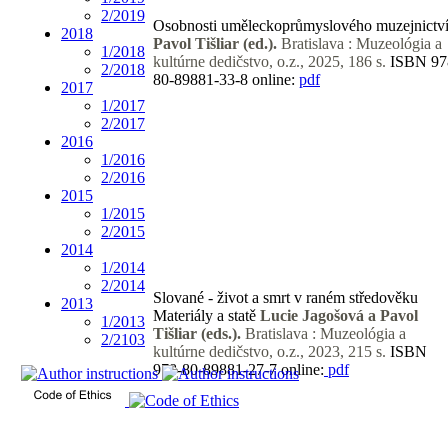
2/2019
Osobnosti uměleckoprůmyslového
muzejnictv
2018
Pavol Tišliar (ed.).
Bratislava : Muzeológia a
1/2018
kultúrne
dedičstvo, o.z., 2025, 186 s.
ISBN 97
2/2018
80-89881-33-8
online:
pdf
2017
1/2017
2/2017
2016
1/2016
2/2016
2015
1/2015
2/2015
2014
1/2014
2/2014
Slované - život a smrt
v raném středověku
2013
Materiály a statě
Lucie Jagošová a Pavol
1/2013
Tišliar (eds.).
Bratislava :
Muzeológia a
2/2103
kultúrne dedičstvo, o.z., 2023, 215 s.
ISBN
978-80-89881-27-7
online:
pdf