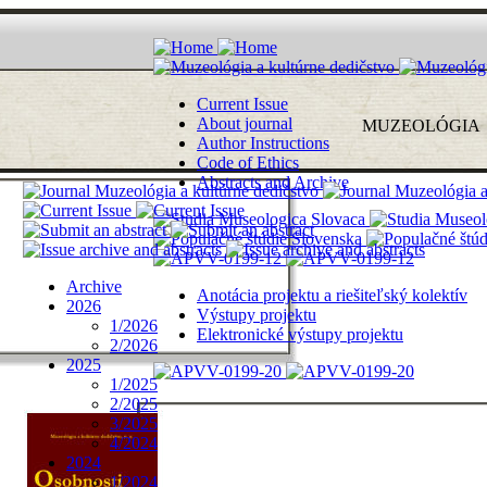
Current Issue
About journal
MUZEOLÓ
G
I
A
Author Instructions
Code of Ethics
Abstracts and Archive
Archive
Anotácia projektu a riešiteľský kolektív
2026
Výstupy projektu
1/2026
Elektronické výstupy projektu
2/2026
2025
1/2025
2/2025
3/2025
4/2024
2024
1/2024