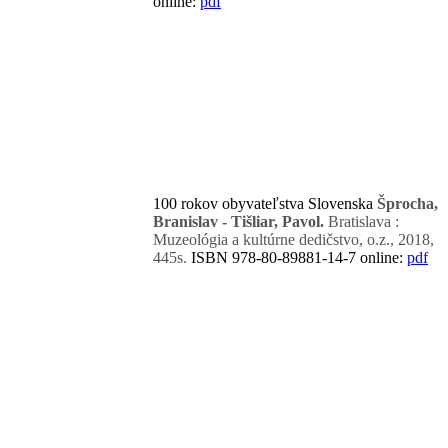
online:
pdf
100 rokov obyvateľstva Slovenska
Šprocha,
Branislav - Tišliar, Pavol.
Bratislava :
Muzeológia a kultúrne dedičstvo, o.z., 2018,
445s.
ISBN 978-80-89881-14-7
online:
pdf